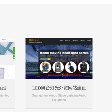
建设
LED舞台灯光外贸网站建设
riented
Guangzhou Yongu Stage Lighting Audio
Equipmen