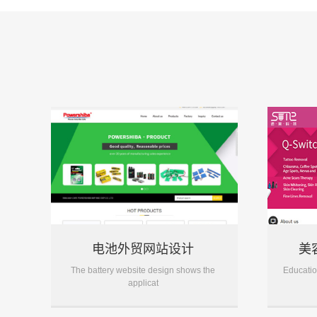
电池外贸网站设计
美
The battery website design shows the
Educatio
applicat