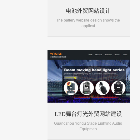
电池外贸网站设计
The battery website design shows the
applicat
LED舞台灯光外贸网站建设
Guangzhou Yongu Stage Lighting Audio
Equipmen