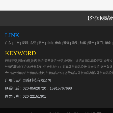
【外贸网站建
LINK
广东 | 广州 | 深圳 | 东莞 | 惠州 | 中山 | 佛山 | 珠海 | 汕头 | 汕尾 | 潮州 | 江门 | 肇庆 
KEYWORD
西班牙语,阿拉伯语,法语,俄语,葡萄牙语,外语,小语种 - 多语言网站建设开发
全英文
外贸汽配/电子产品/手机配件/五金机械/LED灯具外贸网站设计
展会展览/展示型
专业建外贸网站
外贸网站定制
外贸建站公司
谷歌建站
外贸网站制作
外贸网站设
广州市三行网络科技有限公司
联系电话：020-85628720、15915767698
图文传真：020-22151301